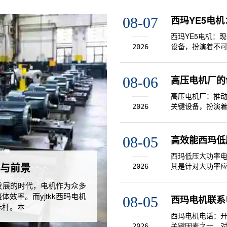
西玛YE5电
08-07
西玛YE5电机：
设备，扮演着不可
2026
逐渐成为众多企业
中的重要性。一
高压电机厂的
08-06
高压电机厂：推
关键设备，扮演
2026
现代制造业和能
压电机的市场前
高效能西玛低
08-05
西玛低压大功率
用与前景
其是针对大功率
2026
逐渐成为许多行
速发展的时代，电机作为众多
并分析其在实际
效率。而yjtkk西玛电机
西玛电机联系
08-05
标杆。本
西玛电机电话：
关键因素之一。
2026