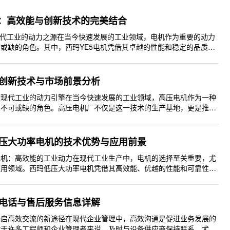
机：高效能与创新技术的完美结合
现代工业的动力之源在当今快速发展的工业领域，电机作为重要的动力
或缺的角色。其中，西玛YE5电机凭借其卓越的性能和稳定的品质，
的首选。本文将深入探讨西玛YE5电机的特点、应用及其在各个行业
、技术优势西玛
创新技术与市场前景分析
动现代工业的动力引擎在当今快速发展的工业领域，高压电机作为一种
着不可或缺的角色。高压电机厂不仅是这一技术的生产基地，更是推动
源领域创新的重要力量。随着全球对高效能和节能设备需求的增长，高
景广阔，发展势头
压大功率电机的技术优势与应用前景
电机：高效能的工业动力在现代工业生产中，电机的选择至关重要，尤
应用领域。西玛低压大功率电机凭借其高效能、优越的性能和可靠性，
业的首选解决方案。在这篇文章中，我们将深入探讨西玛电机的优势，
应用中的卓越表现。低压大功率电机
电话与售后服务信息详解
开启高效交流的新途径在现代企业管理中，高效沟通是促进业务发展的
对于许多工程师和企业管理者来说，及时与设备供应商保持联系，尤其