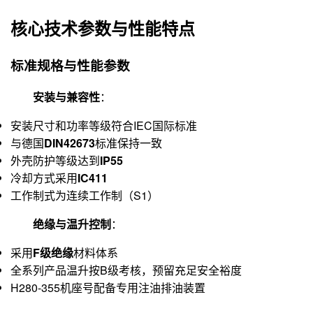
核心技术参数与性能特点
标准规格与性能参数
安装与兼容性
：
安装尺寸和功率等级符合IEC国际标准
与德国
DIN42673
标准保持一致
外壳防护等级达到
IP55
冷却方式采用
IC411
工作制式为连续工作制（S1）
绝缘与温升控制
：
采用
F级绝缘
材料体系
全系列产品温升按B级考核，预留充足安全裕度
H280-355机座号配备专用注油排油装置