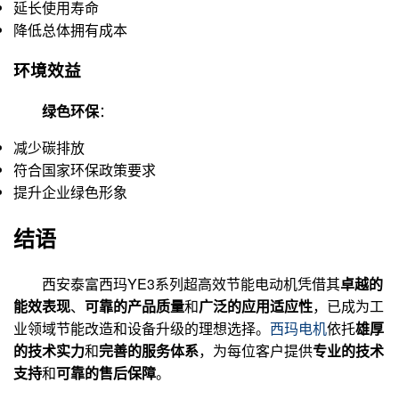
延长使用寿命
降低总体拥有成本
环境效益
绿色环保
：
减少碳排放
符合国家环保政策要求
提升企业绿色形象
结语
西安泰富西玛YE3系列超高效节能电动机凭借其
卓越的
能效表现
、
可靠的产品质量
和
广泛的应用适应性
，已成为工
业领域节能改造和设备升级的理想选择。
西玛电机
依托
雄厚
的技术实力
和
完善的服务体系
，为每位客户提供
专业的技术
支持
和
可靠的售后保障
。