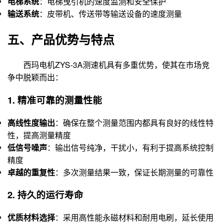
电梯系统
：电梯曳引机的速度监测和安全保护
输送系统
：皮带机、传送带等输送设备的速度测量
五、产品优势与特点
西玛电机ZYS-3A测速机具有多重优势，使其在市场竞
争中脱颖而出：
1. 精准可靠的测量性能
高线性度输出
：确保在整个测量范围内都具有良好的线性特
性，提高测量精度
低信号噪声
：输出信号纯净，干扰小，有利于提高系统控制
精度
卓越的重复性
：多次测量结果一致，保证长期测量的可靠性
2. 持久的运行寿命
优质材料选择
：采用高性能永磁材料和耐用电刷，延长使用