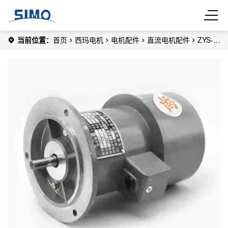
当前位置：
首页
西玛电机
电机配件
直流电机配件
ZYS-
3A测速机