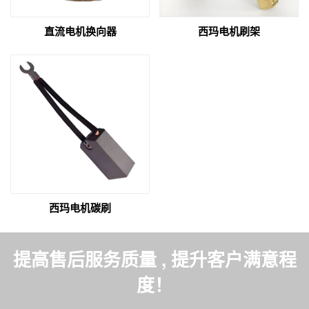
直流电机换向器
西玛电机刷架
西玛电机碳刷
提高售后服务质量 , 提升客户满意程
度！