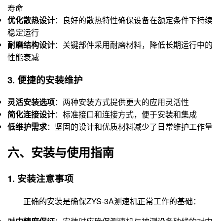
寿命
优化散热设计
：良好的散热特性确保设备在额定条件下持续
稳定运行
耐磨结构设计
：关键部件采用耐磨材料，降低长期运行中的
性能衰减
3. 便捷的安装维护
灵活安装选项
：两种安装方式提供更大的应用灵活性
简化连接设计
：标准接口和连接方式，便于安装和集成
低维护需求
：坚固的设计和优质材料减少了日常维护工作量
六、安装与使用指南
1. 安装注意事项
正确的安装是确保ZYS-3A测速机正常工作的基础：