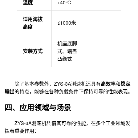
温度
+40℃
适用海拔
≤1000米
高度
机座底脚
安装方式
式、端盖
凸缘式
除了基本参数外，ZYS-3A测速机还具有
高效率
和
稳定
输出
的特点，能够在各种负载条件下保持可靠的性能表现
。
四、应用领域与场景
ZYS-3A测速机凭借其可靠的性能，在多个工业领域发
挥着重要作用：