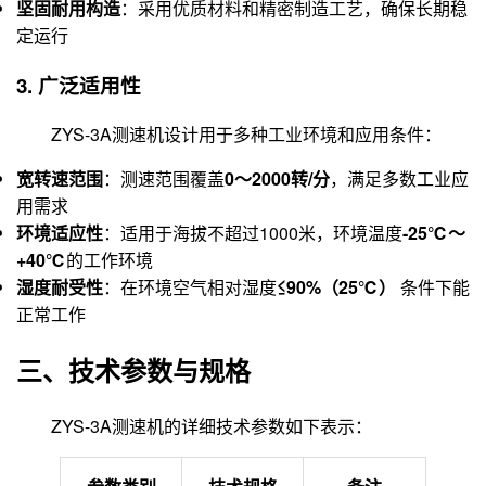
坚固耐用构造
：采用优质材料和精密制造工艺，确保长期稳
定运行
3. 广泛适用性
ZYS-3A测速机设计用于多种工业环境和应用条件：
宽转速范围
：测速范围覆盖
0～2000转/分
，满足多数工业应
用需求
环境适应性
：适用于海拔不超过1000米，环境温度
-25℃～
+40℃
的工作环境
湿度耐受性
：在环境空气相对湿度
≤90%（25℃）
条件下能
正常工作
三、技术参数与规格
ZYS-3A测速机的详细技术参数如下表示：