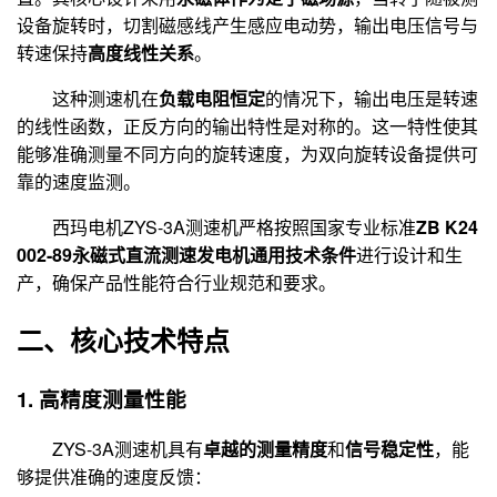
设备旋转时，切割磁感线产生感应电动势，输出电压信号与
转速保持
高度线性关系
。
这种测速机在
负载电阻恒定
的情况下，输出电压是转速
的线性函数，正反方向的输出特性是对称的
。这一特性使其
能够准确测量不同方向的旋转速度，为双向旋转设备提供可
靠的速度监测。
西玛电机ZYS-3A测速机严格按照国家专业标准
ZB K24
002-89永磁式直流测速发电机通用技术条件
进行设计和生
产
，确保产品性能符合行业规范和要求。
二、核心技术特点
1. 高精度测量性能
ZYS-3A测速机具有
卓越的测量精度
和
信号稳定性
，能
够提供准确的速度反馈：