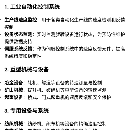
1. 工业自动化控制系统
生产线速度监控
：用于各类自动化生产线的速度检测和反馈
控制
设备状态监测
：实时监测旋转设备运行状态，为预防性维护
提供数据支持
伺服系统反馈
：作为伺服控制系统中的速度反馈元件，提高
系统精度和稳定性
2. 重型机械与设备
冶金设备
：轧机、辊道等设备的转速测量与控制
矿山机械
：提升机、破碎机等重型设备的转速监测
起重设备
：桥式、门式起重机的速度反馈和安全保护
3. 专用设备与系统
纺织机械
：纺纱机、织布机等设备的精确速度控制