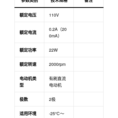
参数类别
技术规格
备注
额定电压
110V
0.2A（20
额定电流
0mA）
额定功率
22W
额定转速
2000rpm
电动机类
有刷直流
型
电动机
极数
2极
适用环境
-25℃～