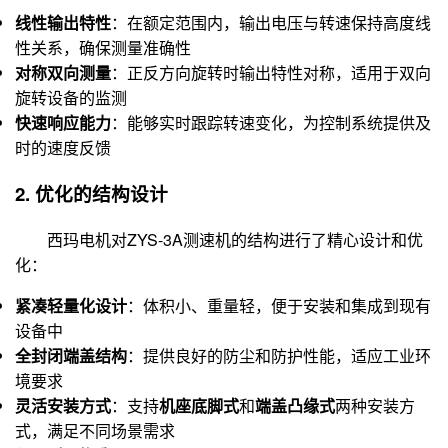
线性输出特性
：在额定范围内，输出电压与转速保持高度线
性关系，确保测量准确性
对称双向测量
：正反方向旋转时输出特性对称，适用于双向
旋转设备的监测
快速响应能力
：能够实时跟踪转速变化，为控制系统提供及
时的速度反馈
2. 优化的结构设计
西玛电机对ZYS-3A测速机的结构进行了精心设计和优
化：
紧凑轻量化设计
：体积小、重量轻，便于安装和集成到现有
设备中
全封闭端盖结构
：提供良好的防尘和防护性能，适应工业环
境要求
灵活安装方式
：支持
机座底脚式
和
端盖凸缘式
两种安装方
式，满足不同场景需求