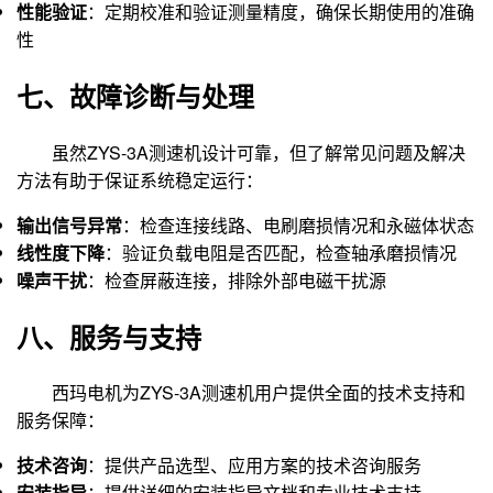
性能验证
：定期校准和验证测量精度，确保长期使用的准确
性
七、故障诊断与处理
虽然ZYS-3A测速机设计可靠，但了解常见问题及解决
方法有助于保证系统稳定运行：
输出信号异常
：检查连接线路、电刷磨损情况和永磁体状态
线性度下降
：验证负载电阻是否匹配，检查轴承磨损情况
噪声干扰
：检查屏蔽连接，排除外部电磁干扰源
八、服务与支持
西玛电机为ZYS-3A测速机用户提供全面的技术支持和
服务保障：
技术咨询
：提供产品选型、应用方案的技术咨询服务
安装指导
：提供详细的安装指导文档和专业技术支持