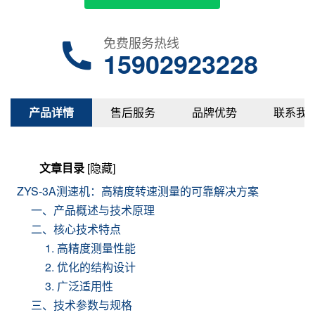
免费服务热线
15902923228
产品详情
售后服务
品牌优势
联系我
文章目录
[隐藏]
ZYS-3A测速机：高精度转速测量的可靠解决方案
一、产品概述与技术原理
二、核心技术特点
1. 高精度测量性能
2. 优化的结构设计
3. 广泛适用性
三、技术参数与规格