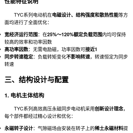
性能特征说明
TYC系列电动机在
电磁设计、结构强度和散热性能
等方
面均进行了全面优化：
宽经济运行范围
：在
25%～120%额定负载范围
内均可保持
较高的效率和功率因数
高功率因数
：无需电励磁，功率因数可
接近1
同步转速稳定
：负载转矩变化
不影响转速
，转速恒定为同步
转速
三、结构设计与配置
1. 电机主体结构
TYC系列高效高压永磁同步电动机采用
创新设计理念
，
每个部件都经过精心设计和优化：
永磁转子设计
：气隙磁场由安装在转子上的
稀土永磁材料
提