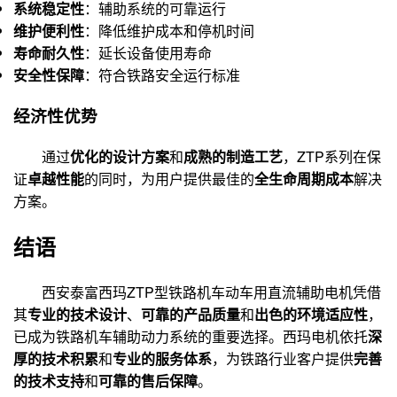
系统稳定性
：辅助系统的可靠运行
维护便利性
：降低维护成本和停机时间
寿命耐久性
：延长设备使用寿命
安全性保障
：符合铁路安全运行标准
经济性优势
通过
优化的设计方案
和
成熟的制造工艺
，ZTP系列在保
证
卓越性能
的同时，为用户提供最佳的
全生命周期成本
解决
方案。
结语
西安泰富西玛ZTP型铁路机车动车用直流辅助电机凭借
其
专业的技术设计
、
可靠的产品质量
和
出色的环境适应性
，
已成为铁路机车辅助动力系统的重要选择。西玛电机依托
深
厚的技术积累
和
专业的服务体系
，为铁路行业客户提供
完善
的技术支持
和
可靠的售后保障
。