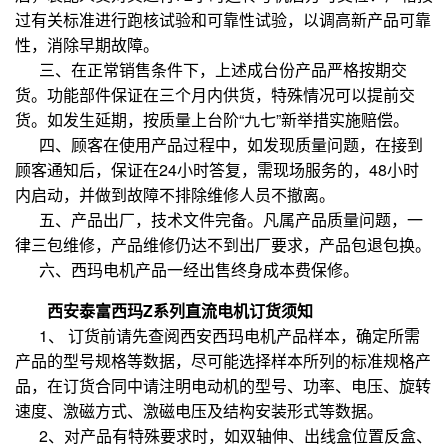
过有关标准进行跑核试验和可靠性试验，以调高新产品可靠
性，消除早期故障。
三、在正常销售条件下，上述成台份产品严格按期交
货。功能部件保证在三个月内供货，特殊情况可以提前交
货。如发生延期，按质量上台阶“九七”新举措实施赔偿。
四、顾客在使用产品过程中，如发现质量问题，在接到
顾客通知后，保证在24小时答复，需现场服务的，48小时
内启动，并做到故障不排除维修人员不撤离。
五、产品出厂，技术文件完备。凡属产品质量问题，一
律三包维修，产品维修仍达不到出厂要求，产品包退包换。
六、西玛电机产品一经出售终身成本费保修。
西安泰富西玛Z系列直流电机订货须知
1、 订货前请先查阅西安西玛电机产品样本，确定所需
产品的型号规格等数据，尽可能选择样本所列的标准规格产
品，在订货合同中请注明电动机的型号、功率、电压、旋转
速度、激磁方式、激磁电压及结构安装形式等数据。
2、对产品有特殊要求时，如双轴伸、出线盒位置反盒、