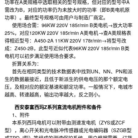
功率在A类规格中选取相关的型号规格，但对应的型号中A
需改为B，对应的功率仍为未放大时的功率（即B类电机原
功率）。最终型号规格可由用户与制造厂商定。
使用场合需：96KW 220V 185r/min B类电机→放大功率
25%，对应120KW 220V 185r/min A类电机→查A类规格表
得相近型号：A450-2A 11KW 220V 178r/min→将型号改
成：Z450-2B，此型号近似代表96KW 220V 185r/min B类
电机可以初步满足使用场合要求。
折算关系为：
首先在相同类型的技术数据表中找到UN、NN、PN和派
生的数据最接近，且低于新派生的供电电压的那个额定电
压，及相对应的额定基速和额定功率。一般情况下，电城市
越高、转速越高，输出功率越大，反之则小。
西安泰富西玛Z系列直流电机附件和备件
1、附件
本系列西玛电机可以附带由测速发电机（ZYS或ZCF
型），离心开关和光电脉冲传感器或光电编码器（SZGB型
或TPD-J型）等组成的测速保护系统。用户根据需要，订货