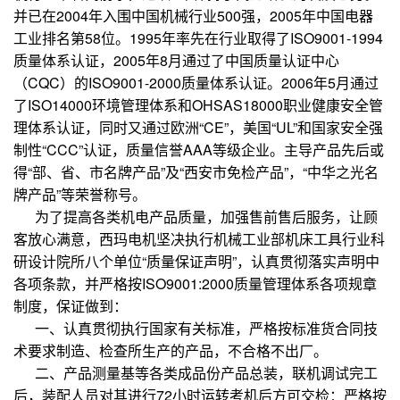
并已在2004年入围中国机械行业500强，2005年中国电器
工业排名第58位。1995年率先在行业取得了ISO9001-1994
质量体系认证，2005年8月通过了中国质量认证中心
（CQC）的ISO9001-2000质量体系认证。2006年5月通过
了ISO14000环境管理体系和OHSAS18000职业健康安全管
理体系认证，同时又通过欧洲“CE”，美国“UL”和国家安全强
制性“CCC”认证，质量信誉AAA等级企业。主导产品先后或
得“部、省、市名牌产品”及“西安市免检产品”，“中华之光名
牌产品”等荣誉称号。
为了提高各类机电产品质量，加强售前售后服务，让顾
客放心满意，西玛电机坚决执行机械工业部机床工具行业科
研设计院所八个单位“质量保证声明”，认真贯彻落实声明中
各项条款，并严格按ISO9001:2000质量管理体系各项规章
制度，保证做到：
一、认真贯彻执行国家有关标准，严格按标准货合同技
术要求制造、检查所生产的产品，不合格不出厂。
二、产品测量基等各类成品份产品总装，联机调试完工
后，装配人员对其进行72小时运转考机后方可交检：严格按