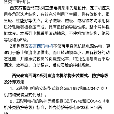
各类工业部门。
西安泰富西玛Z系列直流电机采用先进设计，定子机座采
用多角形迭片结构，有效充分利用了空间，具有体积小、重
量轻、性能好等优点。定子磁轭、磁极、电枢铁芯均采用优
质冷轧硅钢板叠压而成，具有良好的导磁性能。整个导热性
能优良。本系列电机采用滚动轴承，不停机加油结构，绝缘
等级均为F级。
Z系列西安
泰富西玛电机
不仅可用直流机组电源供电，更
适用于静止整流电源供电。而且转动惯量小，具有较好的动
态性能，并能承受较高的负载变化率，特别适用与需要平滑
调速、效率高、自动稳速、反应灵敏的控制系统。
西安泰富西玛Z系列直流电机结构安装型式、防护等级
及冷却方法
1、Z系列电机的安装型式符合GB/T997和IEC34-7《电
机结构安装型式代号》。
2、Z系列电机的防护等级根据GB/T4942和IEC34-5《电
机外壳防护等级》标准，外壳防护等级有IP23和IP44两
种。