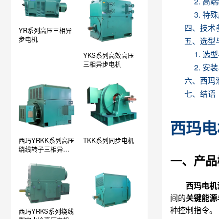
2. 
3. 特
四、技术
YR系列高压三相异
步电机
五、选型
1. 选
YKS系列高效高压
三相异步电机
2. 
六、西玛
七、结语
西玛电
西玛YRKK系列高压
TKK系列同步电机
绕线转子三相异步
一、产品
电机
西玛电机
间的
关键能源
种控制指令
。
西玛YRKS系列绕线