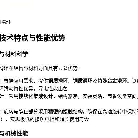
机滑环
技术特点与性能优势
构与材料科学
滑环在结构与材料方面具有显著优势：
：根据应用需求，提供
钢质滑环
、
铜质滑环
及
特殊合金滑环
。钢
环滑动特性优异，导电性能出色
计
：采用
模块化集成设计
，结构紧凑，安装灵活，节省设备空间
：旋转与静止部分采用
精密的接触结构
，确保在高速旋转中保持
触），实现极低的接触电阻和超长使用寿命
气与机械性能