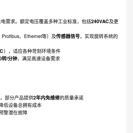
供电需求。额定电压覆盖多种工业标准，包括
240VAC
及更
rofibus、Ethernet等）及
传感器信号
，实现旋转系统的
0℃
），适应各种苛刻环境条件
00转/分钟
，满足高速设备需求
，部分产品提供
2年内免维修
的质量承诺
降低设备总拥有成本
预警潜在故障