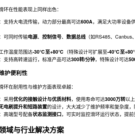
滑环在性能表现上同样出色：
：支持大电流传输，动力部分最高可达
600A
，满足大功率设备
：可同时传输
电源
、
控制信号
、
数据总线
（如RS485、Canbus、P
工作温度范围达
-30℃至+80℃
（特殊设计可扩展至
-40℃至+8
：支持高转速运行，标准产品可达
300转/分钟
，特殊设计可达
5
与维护便利性
滑环在耐用性与维护方面表现卓越：
：采用
优化的接触设计与优质材料
，使用寿命可达
3000万转
以上
无电刷提升和短路装置
的设计，大大减少了维护频率和复杂度，
：高端型号配备
状态监测接口
，可实时监控滑环运行状态，提前
领域与行业解决方案