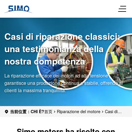
Casi di riparazione classici:
una testimonianza della
nostra competenza
La riparazione efficace dei motori ad alta tensione
garantisce una produzione continua e stabile, offrendo ai
clienti la massima tranquillità.
当前位置：CHI È?
首页
Riparazione del motore
Casi di
clienti
Simo motors ha risolto con successo il guasto al sistema
di cuscinetti del motore ad alta tensione di una grande azienda
Simo motors ha risolto con
mineraria