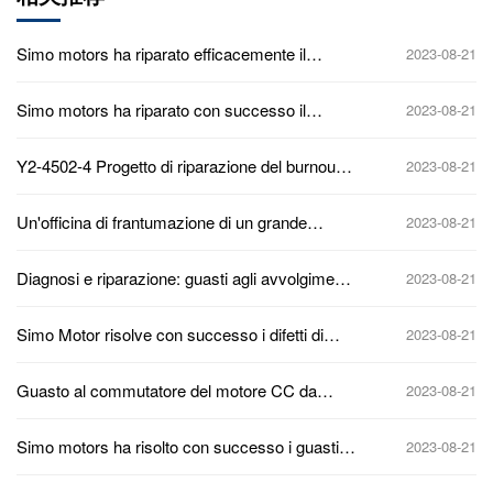
Simo motors ha riparato efficacemente il
2023-08-21
guasto del sistema di cuscinetti del motore ad
alta tensione di una grande azienda
Simo motors ha riparato con successo il
2023-08-21
siderurgica.
motore centrale ad alta tensione di una grande
azienda mineraria
Y2-4502-4 Progetto di riparazione del burnout
2023-08-21
dell'avvolgimento del motore ad alta tensione
da 6KV 710kW per la stazione di pompaggio
Un'officina di frantumazione di un grande
2023-08-21
dell'acqua di circolazione di un impianto
gruppo minerario
chimico
Diagnosi e riparazione: guasti agli avvolgimenti
2023-08-21
nei motori ad alta tensione da 10kV
Simo Motor risolve con successo i difetti di
2023-08-21
vibrazione ostinati nei motori ad alta tensione
da 900 kW
Guasto al commutatore del motore CC da
2023-08-21
1000kW
Simo motors ha risolto con successo i guasti di
2023-08-21
isolamento dei motori ad alta tensione da 6kV