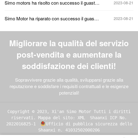
Simo motors ha risolto con successo il guasto
2023-08-21
al rotore del motore a filo avvolto della serie JR
di una società mineraria.
Simo Motor ha riparato con successo il guasto
2023-08-21
all'usura della camera del cuscinetto di un
motore ad alta tensione importato da una
multinazionale
Migliorare la qualità del servizio
post-vendita e aumentare la
soddisfazione dei clienti!
Sopravvivere grazie alla qualità, svilupparsi grazie alla
reputazione e soddisfare i requisiti contrattuali e le esigenze
potenziali!
Copyright © 2023, Xi'an Simo Motor Tutti i diritti
riservati.
Mappa del sito: XML
Shaanxi ICP No.
2022016825-1
Ufficio di pubblica sicurezza dello
Shaanxi n. 41032502000206