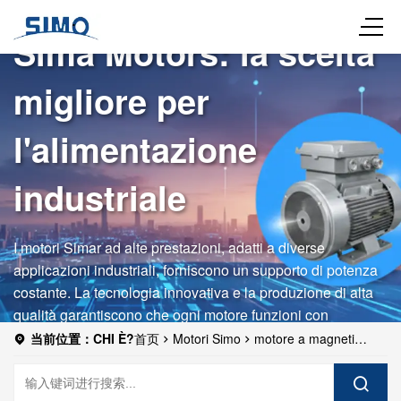
Sima Motors: la scelta
migliore per
l'alimentazione
industriale
I motori Simar ad alte prestazioni, adatti a diverse
applicazioni industriali, forniscono un supporto di potenza
costante. La tecnologia innovativa e la produzione di alta
qualità garantiscono che ogni motore funzioni con
efficienza e affidabilità costanti.
当前位置：CHI È?
首页
Motori Simo
motore a magneti
permanenti