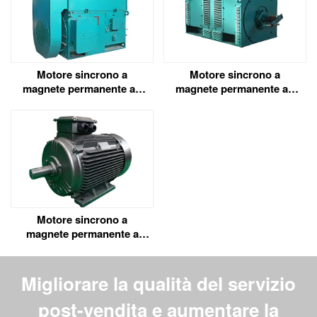
Motore sincrono a
Motore sincrono a
magnete permanente ad
magnete permanente ad
alta tensione ad alta
alta tensione e alta
efficienza della serie
efficienza della serie TYC
TYCKK
Motore sincrono a
magnete permanente a
bassa tensione e alta
efficienza della serie TYE4
Migliorare la qualità del servizio
post-vendita e aumentare la