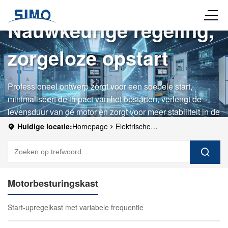
Nauwkeurige regeling,
zorgeloze opstart
Professioneel ontwerp zorgt voor een soepele start,
minimaliseert de impact van het opstarten, verlengt de
levensduur van de motor en zorgt voor meer stabiliteit in de
industriële productie.
Huidige locatie:
Homepage
Elektrische
schakelkasten
schakelkasten
Motorbesturingskast
Start-upregelkast met variabele frequentie