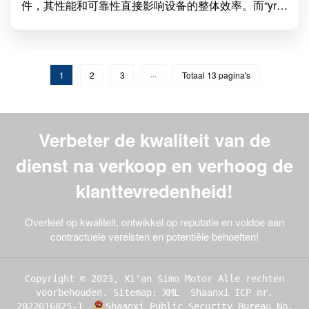
件，其性能和可靠性直接影响设备的整体效率。而“yrks
西玛电机”凭借其卓越的技术和创新能力，正在引领电
机行业的新潮流。yrks西玛电机的优势首先，
1
2
3
···
Totaal 13 pagina's
Verbeter de kwaliteit van de
dienst na verkoop en verhoog de
klanttevredenheid!
Overleef op kwaliteit, ontwikkel op reputatie en voldoe aan
contractuele vereisten en potentiële behoeften!
Copyright © 2023, Xi'an Simo Motor Alle rechten
voorbehouden.
Sitemap: XML
Shaanxi ICP nr.
2022016825-1
Shaanxi Public Security Bureau No.