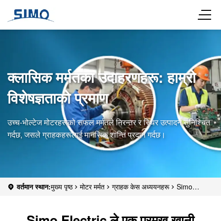
क्लासिक मर्मतका उदाहरणहरू: हाम्रो
विशेषज्ञताको प्रमाण
उच्च-भोल्टेज मोटरहरूको सफल मर्मतले निरन्तर र स्थिर उत्पादन सुनिश्चित
गर्दछ, जसले ग्राहकहरूलाई मानसिक शान्ति प्रदान गर्दछ।
वर्तमान स्थान:
मुख्य पृष्ठ
मोटर मर्मत
ग्राहक केस अध्ययनहरू
Simo
Electric ले एक प्रमुख खानी कम्पनीको उच्च-भोल्टेज मोटरमा भएको बेयरिङ
प्रणालीको विफलता सफलतापूर्वक समाधान गर्‍यो।
Simo Electric ले एक प्रमुख खानी