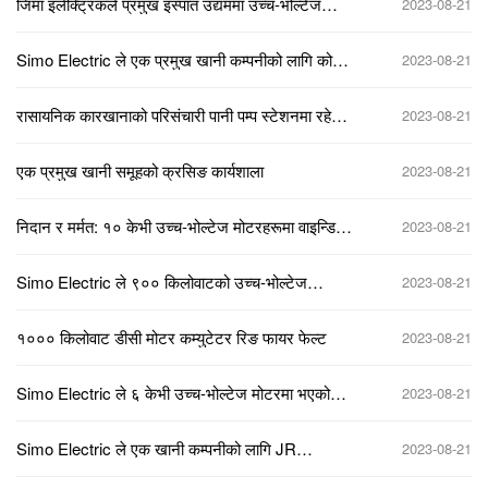
जिमा इलेक्ट्रिकले प्रमुख इस्पात उद्यममा उच्च-भोल्टेज
2023-08-21
मोटरको दोषपूर्ण बेयरिङ प्रणाली कुशलतापूर्वक मर्मत गर्‍यो।
Simo Electric ले एक प्रमुख खानी कम्पनीको लागि कोर
2023-08-21
उच्च-भोल्टेज मोटर सफलतापूर्वक मर्मत गरेको छ।
रासायनिक कारखानाको परिसंचारी पानी पम्प स्टेशनमा रहेको
2023-08-21
Y2-4502-4 6kV 710kW उच्च-भोल्टेज मोटरको जलेका
विन्डिङहरूको मर्मत परियोजना
एक प्रमुख खानी समूहको क्रसिङ कार्यशाला
2023-08-21
निदान र मर्मत: १० केभी उच्च-भोल्टेज मोटरहरूमा वाइन्डिङ
2023-08-21
ब्रेकडाउन दोष
Simo Electric ले ९०० किलोवाटको उच्च-भोल्टेज
2023-08-21
मोटरमा लगातार भइरहेका कम्पन त्रुटिहरू सफलतापूर्वक
समाधान गर्‍यो।
१००० किलोवाट डीसी मोटर कम्युटेटर रिङ फायर फेल्ट
2023-08-21
Simo Electric ले ६ केभी उच्च-भोल्टेज मोटरमा भएको
2023-08-21
इन्सुलेशन ब्रेकडाउन दोष सफलतापूर्वक समाधान गर्‍यो।
Simo Electric ले एक खानी कम्पनीको लागि JR
2023-08-21
सिरिजको वाउन्ड-रोटर मोटरको रोटरमा भएको खुल्ला-
सर्किट त्रुटि सफलतापूर्वक समाधान गर्‍यो।