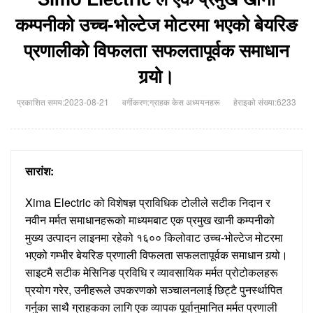
कम्पनीको उच्च-भोल्टेज मोटरमा भएको बेयरिङ
प्रणालीको विफलता सफलतापूर्वक समाधान
गर्‍यो।
प्रकाशित समय:2023-08-21
वर्गीकरण:
ग्राहक केस अध्ययनहरू
हेराइको संख्या:6233
सारांश:
Xima Electric को विशेषज्ञ प्राविधिक टोलीले सटीक निदान र
नवीन मर्मत समाधानहरूको माध्यमबाट एक प्रमुख खानी कम्पनीको
मुख्य उत्पादन लाइनमा रहेको १६०० किलोवाट उच्च-भोल्टेज मोटरमा
भएको गम्भीर बेयरिङ प्रणाली विफलता सफलतापूर्वक समाधान गर्‍यो।
साइटमै सटीक मेसिनिङ प्रविधि र व्यावसायिक मर्मत प्रोटोकलहरू
प्रयोग गरेर, उनीहरूले उपकरणको सञ्चालनलाई छिट्टै पुनर्स्थापित
गर्नुका साथै ग्राहकका लागि एक व्यापक पूर्वानुमानित मर्मत प्रणाली