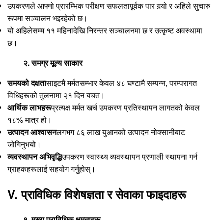
उपकरणले आफ्नो प्रारम्भिक परीक्षण सफलतापूर्वक पार गर्‍यो र अहिले सुचारु
रूपमा सञ्चालन भइरहेको छ।
यो अहिलेसम्म ११ महिनादेखि निरन्तर सञ्चालनमा छ र उत्कृष्ट अवस्थामा
छ।
२. समग्र मूल्य साकार
समयको दक्षता
साइटमै मर्मतसम्भार केवल ४८ घण्टामै सम्पन्न, परम्परागत
विधिहरूको तुलनामा २१ दिन बचत।
आर्थिक लाभहरू
प्रत्यक्ष मर्मत खर्च उपकरण प्रतिस्थापन लागतको केवल
१८% मात्र हो।
उत्पादन आश्वासन
लगभग ८६ लाख युआनको उत्पादन नोक्सानीबाट
जोगिनुभयो।
व्यवस्थापन अभिवृद्धि
उपकरण स्वास्थ्य व्यवस्थापन प्रणाली स्थापना गर्न
ग्राहकहरूलाई सहयोग गर्नुहोस्।
V. प्राविधिक विशेषज्ञता र सेवाका फाइदाहरू
१. मुख्य प्राविधिक क्षमताहरू