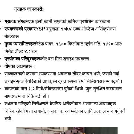
ग्राहक जानकारी:
ग्राहक संगठन
एक ठूलो खानी समूहको खनिज प्रशोधन कारखाना
उपकरणको प्रकार
YSP श्रृंखला १०kV उच्च-भोल्टेज असिंक्रोनस
मोटरहरू
मुख्य प्यारामिटरहरू
रेटेड पावर: १६०० किलोवाट घूर्णन गति: १४९० आर/
मिनेट तौल: ४.८ टन
प्रयोगका परिदृश्यहरू
कोर बल मिल ड्राइभ उपकरण
दोषका लक्षणहरू
：
सञ्चालनको क्रममा उपकरणमा अचानक तीव्र कम्पन भयो, जसले गर्दा
ड्राइभ-एन्ड बेयरिङको तापक्रम द्रुत रूपमा ९५° सेल्सियससम्म बढ्यो।
कम्पनको मान ९.२ मिमी/सेकेन्डसम्म पुगेको थियो, जुन सुरक्षित सञ्चालन
मापदण्डभन्दा निकै बढी हो।
स्थलमा गरिएको निरीक्षणले बेयरिङ असेंब्लीबाट असामान्य आवाजहरू
निस्किरहेको पत्ता लगायो, जसका कारण मर्मतका लागि तत्काल बन्द गर्नुपर्ने
भयो।