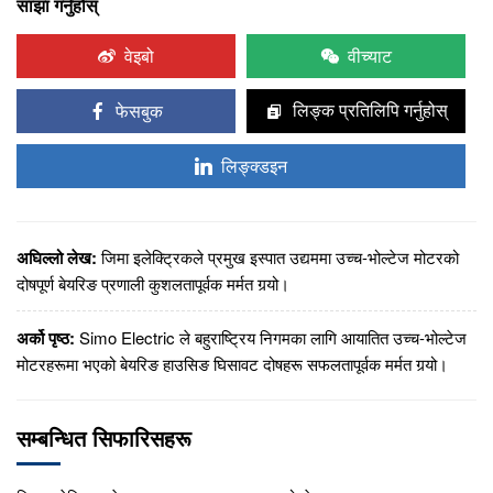
साझा गर्नुहोस्
वेइबो
वीच्याट
फेसबुक
लिङ्क प्रतिलिपि गर्नुहोस्
लिङ्क्डइन
अघिल्लो लेख:
जिमा इलेक्ट्रिकले प्रमुख इस्पात उद्यममा उच्च-भोल्टेज मोटरको
दोषपूर्ण बेयरिङ प्रणाली कुशलतापूर्वक मर्मत गर्‍यो।
अर्को पृष्ठ:
Simo Electric ले बहुराष्ट्रिय निगमका लागि आयातित उच्च-भोल्टेज
मोटरहरूमा भएको बेयरिङ हाउसिङ घिसावट दोषहरू सफलतापूर्वक मर्मत गर्‍यो।
सम्बन्धित सिफारिसहरू