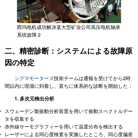
西玛电机成功解决某大型矿业公司高压电机轴承
系统故障 2
二、精密診断：システムによる故障原
因の特定
シグマモーターズ
技術チームは通報を受けてから2時
間以内に現場に到着し、直ちに体系的な診断を開始した：
1. 多次元検出分析
スウェーデン製振動分析装置を用いて振動スペクトルデー
タを収集する
赤外線サーモグラフィーを用いて温度分布を検出する
レーザーによる同心度検査を実施したところ、同心度偏差