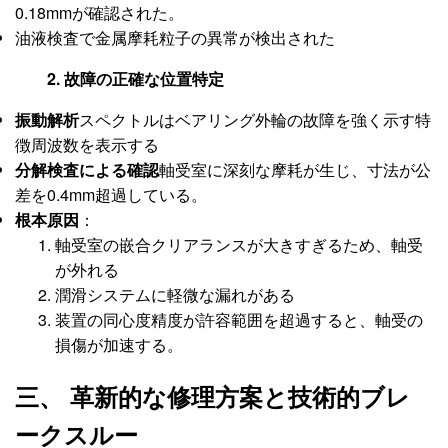
0.18mmが確認された。
油液検査で金属摩耗粒子の異常が検出された
2. 故障の正確な位置特定
振動解析
スペクトルはベアリング外輪の故障を強く示す特
徴周波数を表示する
分解検査による確認
軸受室に深刻な摩耗が生じ、寸法が公
差を0.4mm超過している。
根本原因
：
軸受室の嵌合クリアランスが大きすぎるため、軸受
が外れる
潤滑システムに軽微な漏れがある
装置の同心度精度が許容範囲を超過すると、軸受の
損傷が加速する。
三、 革新的な修理方案と技術的ブレ
ークスルー