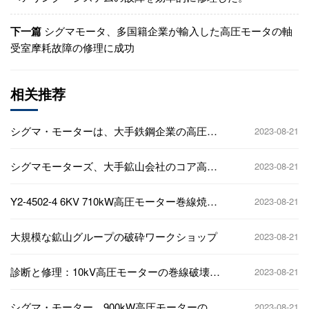
下一篇
シグマモータ、多国籍企業が輸入した高圧モータの軸
受室摩耗故障の修理に成功
相关推荐
シグマ・モーターは、大手鉄鋼企業の高圧モ
2023-08-21
ーター・ベアリング・システムの故障を効率
的に修理した。
シグマモーターズ、大手鉱山会社のコア高圧
2023-08-21
モーターの修理に成功
Y2-4502-4 6KV 710kW高圧モーター巻線焼損
2023-08-21
修理プロジェクト（化学プラント循環水ポン
プステーション用
大規模な鉱山グループの破砕ワークショップ
2023-08-21
診断と修理：10kV高圧モーターの巻線破壊故
2023-08-21
障
シグマ・モーター、900kW高圧モーターの頑
2023-08-21