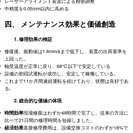
レーザーアライメント装置による精密調整
中精度を0.05mm以内に高める
四、 メンテナンス効果と価値創造
1. 修理効果の検証
修復後、振動値は1.6mm/sまで低下し、装置の出荷基準を
上回った。
軸受温度が正常に戻り、68℃以下で安定している
設備の初回試運転が成功し、安定して稼働している。
これまで11か月間連続運転を続けており、状態は良好であ
る。
2. 総合的な価値の体現
時間効率
現場修復はわずか48時間で完了し、従来の方法に
比べて21日間の修理時間を短縮しました。
経済効果
直接修理費用は、設備交換コストのわずか18%で