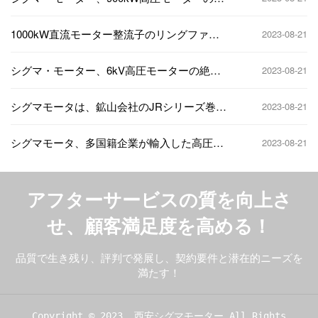
固な振動故障の解決に成功
1000kW直流モーター整流子のリングファイ
2023-08-21
ヤー故障
シグマ・モーター、6kV高圧モーターの絶縁
2023-08-21
破壊故障の解決に成功
シグマモータは、鉱山会社のJRシリーズ巻線
2023-08-21
モータのロータ開回路故障の解決に成功しま
した。
シグマモータ、多国籍企業が輸入した高圧モ
2023-08-21
ータの軸受室摩耗故障の修理に成功
アフターサービスの質を向上さ
せ、顧客満足度を高める！
品質で生き残り、評判で発展し、契約要件と潜在的ニーズを
満たす！
Copyright © 2023, 西安シグマモーター All Rights