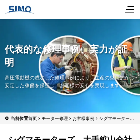
代表的な修理事例、実力が証
明
高圧電動機の成功した修理事例により、生産の継続的かつ
安定した稼働を保証し、お客様の安心を実現します。
当前位置
首页
モーター修理
お客様事例
シグマモーター
ズ、大手鉱山会社の高圧モーター・ベアリング・システムの不具
合解決に成功
シグマモーターズ、大手鉱山会社