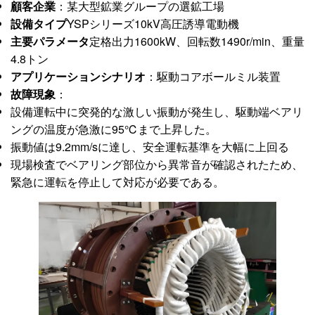
顧客企業
：某大型鉱業グループの選鉱工場
設備タイプ
YSPシリーズ10kV高圧誘導電動機
主要パラメータ
定格出力1600kW、回転数1490r/min、重量
4.8トン
アプリケーションシナリオ
：駆動コアボールミル装置
故障現象
：
設備運転中に突発的な激しい振動が発生し、駆動端ベアリ
ングの温度が急激に95℃まで上昇した。
振動値は9.2mm/sに達し、安全運転基準を大幅に上回る
現場検査でベアリング部位から異常音が確認されたため、
緊急に運転を停止して対応が必要である。