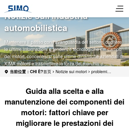
Notizie sull'industria
automobilistica
Mantenere il passo con l'avanguardia del settore, cogliere
le ultime informazioni e tendenze tecnologiche nel campo
dei motori, concentrarsi sulle ultime dinamiche aziendali di
XIMA motors e trasmettere la forza del marchio e
l'influenza del settore.
当前位置：CHI È?
首页
Notizie sui motori
problemi
comuni
Guida alla scelta e alla manutenzione dei componenti
dei motori: fattori chiave per migliorare le prestazioni dei motori
Guida alla scelta e alla
manutenzione dei componenti dei
motori: fattori chiave per
migliorare le prestazioni dei