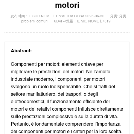
motori
发布时间：IL SUO NOME È UN'ALTRA COSA.2026-06-30
分类: 分类
problemi comuni
6D4F↩览量：IL MIO NOME È7519
Abstract:
Componenti per motori: elementi chiave per
migliorare le prestazioni dei motori. Nell’ambito
industriale moderno, i componenti per motori
svolgono un ruolo indispensabile. Che si tratti del
settore manifatturiero, dei trasporti o degli
elettrodomestici, il funzionamento efficiente dei
motori e dei relativi componenti influisce direttamente
sulle prestazioni complessive e sulla durata di vita.
Pertanto, è fondamentale comprendere l’importanza
dei componenti per motori e i criteri per la loro scelta.