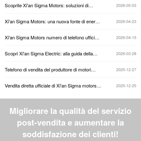
Scoprite Xi'an Sigma Motors: soluzioni di
2026-05-03
potenza guidate dall'innovazione
Xi'an Sigma Motors: una nuova fonte di energia
2026-04-23
per promuovere la produzione intelligente
Xi'an Sigma Motors numero di telefono ufficiale
2026-04-15
delle vendite e richiesta di informazioni di
contatto
Scopri Xi'an Sigma Electric: alla guida della
2026-03-28
nuova potenza della produzione intelligente
Telefono di vendita del produttore di motori
2025-12-27
Sigma di Xi'an e hotline ufficiale 24 ore su 24
Vendita diretta ufficiale di Xi'an Sigma motors:
2025-12-25
parametri del modello di motore ad alta
efficienza energetica e richiesta di offerta
Migliorare la qualità del servizio
post-vendita e aumentare la
soddisfazione dei clienti!