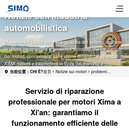
Notizie sull'industria
automobilistica
Mantenere il passo con l'avanguardia del settore, cogliere
le ultime informazioni e tendenze tecnologiche nel campo
dei motori, concentrarsi sulle ultime dinamiche aziendali di
XIMA motors e trasmettere la forza del marchio e
l'influenza del settore.
当前位置：CHI È?
首页
Notizie sui motori
problemi
comuni
Servizio di riparazione professionale per motori Xima a
Xi'an: garantiamo il funzionamento efficiente delle
Servizio di riparazione
apparecchiature
professionale per motori Xima a
Xi'an: garantiamo il
funzionamento efficiente delle