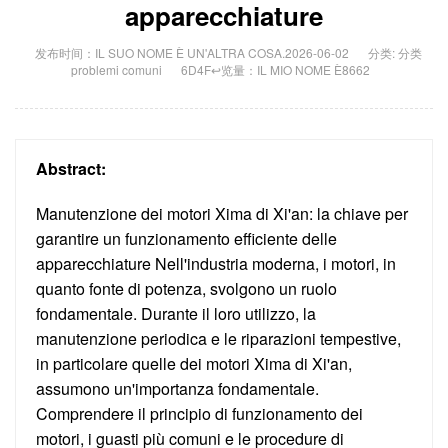
apparecchiature
发布时间：IL SUO NOME È UN'ALTRA COSA.2026-06-02
分类: 分类
problemi comuni
6D4F↩览量：IL MIO NOME È8662
Abstract:
Manutenzione dei motori Xima di Xi'an: la chiave per
garantire un funzionamento efficiente delle
apparecchiature Nell'industria moderna, i motori, in
quanto fonte di potenza, svolgono un ruolo
fondamentale. Durante il loro utilizzo, la
manutenzione periodica e le riparazioni tempestive,
in particolare quelle dei motori Xima di Xi'an,
assumono un'importanza fondamentale.
Comprendere il principio di funzionamento dei
motori, i guasti più comuni e le procedure di