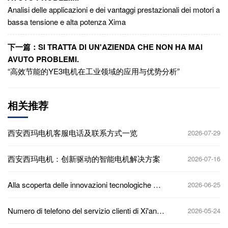
Analisi delle applicazioni e dei vantaggi prestazionali dei motori a
bassa tensione e alta potenza Xima
下一篇：SI TRATTA DI UN'AZIENDA CHE NON HA MAI
AVUTO PROBLEMI.
“高效节能的YE3电机在工业领域的应用与优势分析”
相关推荐
西安西玛电机客服电话及联系方式一览
2026-07-29
西安西玛电机：创新驱动的智能电机解决方案
2026-07-16
Alla scoperta delle innovazioni tecnologiche e
2026-06-25
delle prospettive di mercato di Xi'an Xima
Motor
Numero di telefono del servizio clienti di Xi'an
2026-05-24
Sigma Motors e informazioni di contatto