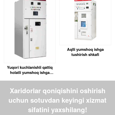
Aqlli yumshoq ishga
tushirish shkafi
Yuqori kuchlanishli qattiq
holatli yumshoq ishga
tushirish shkafi
Xaridorlar qoniqishini oshirish
uchun sotuvdan keyingi xizmat
sifatini yaxshilang!