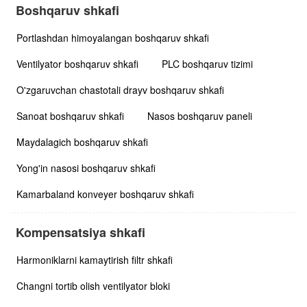
Boshqaruv shkafi
Portlashdan himoyalangan boshqaruv shkafi
Ventilyator boshqaruv shkafi
PLC boshqaruv tizimi
O'zgaruvchan chastotali drayv boshqaruv shkafi
Sanoat boshqaruv shkafi
Nasos boshqaruv paneli
Maydalagich boshqaruv shkafi
Yong'in nasosi boshqaruv shkafi
Kamarbaland konveyer boshqaruv shkafi
Kompensatsiya shkafi
Harmoniklarni kamaytirish filtr shkafi
Changni tortib olish ventilyator bloki