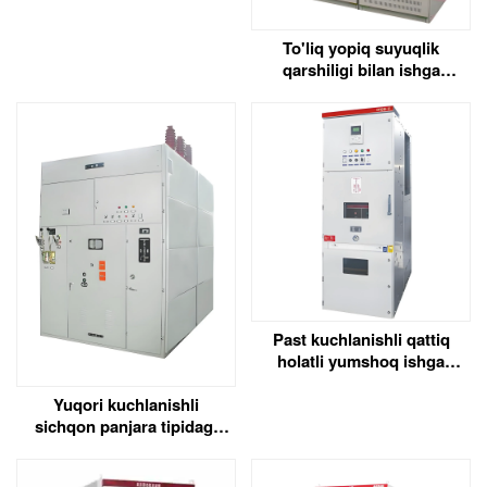
To'liq yopiq suyuqlik
qarshiligi bilan ishga
tushirish shkafi
Past kuchlanishli qattiq
holatli yumshoq ishga
tushirish shkafi
Yuqori kuchlanishli
sichqon panjara tipidagi
motor yoqish shkafi