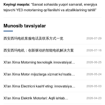
Keyingi maqola:
“Sanoat sohasida yuqori samarali, energiya
tejovchi YE3 motorlarning qo'llanilishi va afzalliklarining tahlili”
Munosib tavsiyalar
西安西玛电机客服电话及联系方式一览
2026-07-29
西安西玛电机：创新驱动的智能电机解决方案
2026-07-16
Xi'an Xima Motorning texnologik innovatsiyalari
2026-06-25
va bozor istiqbollari
Xi'an Xima Motor mijozlarga xizmat ko'rsatish
2026-05-24
telefon raqamlari va aloqa ma'lumotlarining
to'liq ro'yxati
Xi'an Xima Electricni kashf eting: innovatsiyaga
2026-05-03
asoslangan quvvat yechimlari
Xi'an Xima Elektrik Motorlari: Aqlli ishlab
2026-04-23
chiqarishni harakatga keltiruvchi yangi quvvat