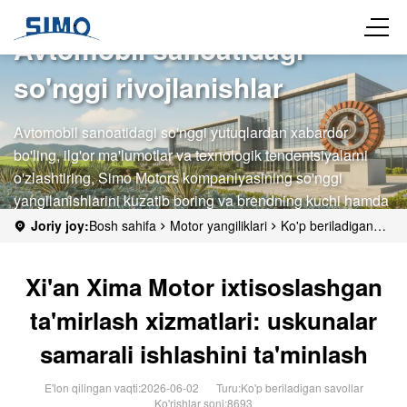
Avtomobil sanoatidagi
so'nggi rivojlanishlar
Avtomobil sanoatidagi so'nggi yutuqlardan xabardor
bo'ling, ilg'or ma'lumotlar va texnologik tendentsiyalarni
o'zlashtiring, Simo Motors kompaniyasining so'nggi
yangilanishlarini kuzatib boring va brendning kuchi hamda
sanoatdagi ta'sirini namoyish eting.
Joriy joy:
Bosh sahifa
Motor yangiliklari
Ko'p beriladigan
savollar
Xi'an Xima Motor ixtisoslashgan ta'mirlash xizmatlari:
uskunalar samarali ishlashini ta'minlash
Xi'an Xima Motor ixtisoslashgan
ta'mirlash xizmatlari: uskunalar
samarali ishlashini ta'minlash
E'lon qilingan vaqti:2026-06-02
Turu:
Ko'p beriladigan savollar
Ko'rishlar soni:8693