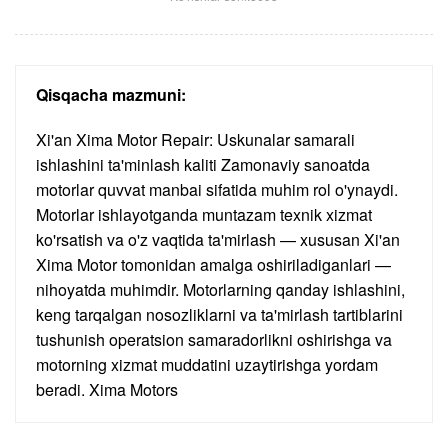
Qisqacha mazmuni:
Xi'an Xima Motor Repair: Uskunalar samarali
ishlashini ta'minlash kaliti Zamonaviy sanoatda
motorlar quvvat manbai sifatida muhim rol o'ynaydi.
Motorlar ishlayotganda muntazam texnik xizmat
ko'rsatish va o'z vaqtida ta'mirlash — xususan Xi'an
Xima Motor tomonidan amalga oshiriladiganlari —
nihoyatda muhimdir. Motorlarning qanday ishlashini,
keng tarqalgan nosozliklarni va ta'mirlash tartiblarini
tushunish operatsion samaradorlikni oshirishga va
motorning xizmat muddatini uzaytirishga yordam
beradi. Xima Motors