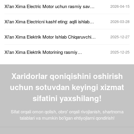
manbai
Xi'an Xima Electric Motor uchun rasmiy savdo
2026-04-15
telefon raqami va aloqa ma'lumotlari
Xi'an Xima Electricni kashf eting: aqlli ishlab
2026-03-28
chiqarishda yangi harakatlantiruvchi kuch
Xi'an Xima Elektrik Motor Ishlab Chiqaruvchisi
2025-12-27
Sotuv Telefoni va Rasmiy 24 Soatlik So'rov
Qiziqish Chizig'i
Xi'an Xima Elektrik Motorining rasmiy
2025-12-25
to'g'ridan-to'g'ri sotuvlari: Yuqori samarali
energiya tejovchi motor modellari
spetsifikatsiyalari va narx taklifi bo'yicha
so'rovlar
Xaridorlar qoniqishini oshirish
uchun sotuvdan keyingi xizmat
sifatini yaxshilang!
Sifat orqali omon qolish, obro' orqali rivojlanish, shartnoma
talablari va mumkin bo'lgan ehtiyojlarni qondirish!