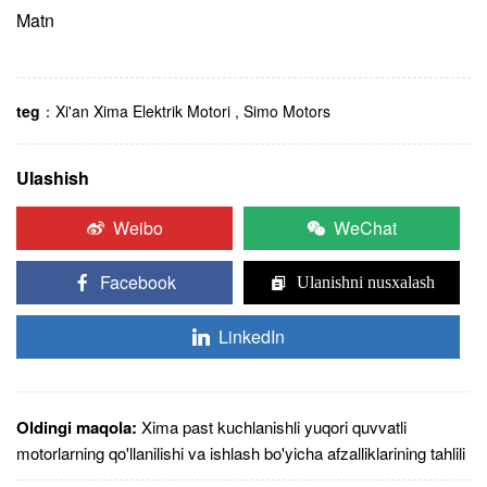
Matn
teg
：
Xi'an Xima Elektrik Motori
,
Simo Motors
Ulashish
Weibo
WeChat
Facebook
Ulanishni nusxalash
LinkedIn
Oldingi maqola:
Xima past kuchlanishli yuqori quvvatli
motorlarning qo'llanilishi va ishlash bo'yicha afzalliklarining tahlili