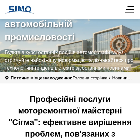
Останні досягнення в
автомобільній
промисловості
Будьте в курсі останніх подій в автомобільній галузі,
отримуйте найсвіжішу інформацію та дізнавайтеся про
технологічні тенденції, стежте за останніми новинами
компанії Simo Motors та дізнавайтеся про силу бренду
Поточне місцезнаходження:
Головна сторінка
Новини
та його вплив на галузь.
про автомобілі
Часто задавані питання
Професійні послуги
моторемонтної майстерні "Сігма": ефективне вирішення
Професійні послуги
проблем, пов'язаних з поломками двигунів
моторемонтної майстерні
"Сігма": ефективне вирішення
проблем, пов'язаних з