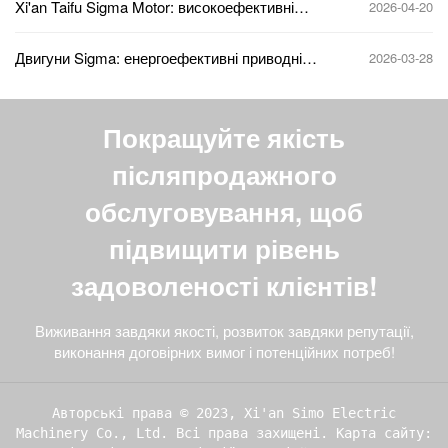
Xi'an Taifu Sigma Motor: високоефективні
2026-04-20
моторні рішення, засновані на інноваціях
Двигуни Sigma: енергоефективні приводні
2026-03-28
рішення для майбутнього
Покращуйте якість
післяпродажного
обслуговування, щоб
підвищити рівень
задоволеності клієнтів!
Виживання завдяки якості, розвиток завдяки репутації,
виконання договірних вимог і потенційних потреб!
Авторські права © 2023, Xi'an Simo Electric
Machinery Co., Ltd. Всі права захищені.
Карта сайту: