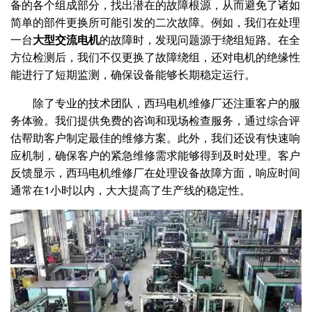
备的各个组成部分，找出潜在的故障根源，从而避免了诸如
简单的部件更换所可能引发的二次故障。例如，我们在处理
一台
大型交流电机
的故障时，发现问题源于绕组短路。在全
方位检测后，我们不仅更换了故障绕组，还对电机的绝缘性
能进行了短期监测，确保设备能够长期稳定运行。
除了专业的技术团队，西玛电机维修厂还注重客户的服
务体验。我们提供免费的咨询和现场检查服务，通过综合评
估帮助客户制定最佳的维修方案。此外，我们还设有快速响
应机制，确保客户的紧急维修需求能够得到及时处理。客户
反馈显示，西玛电机维修厂在处理设备故障方面，响应时间
通常在1小时以内，大大提高了生产线的稳定性。