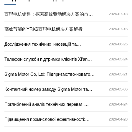
西玛电机销售：探索高效驱动解决方案的市场
2026-07-18
潜力
高效节能的YRKS西玛电机解决方案解析
2026-07-16
Дослідження технічних інновацій та
2026-06-25
ринкових перспектив компанії «Сіма
Електрик» у Сіані
Телефон служби підтримки клієнтів Xi'an
2026-05-24
Sigma Motors та контактна інформація
Sigma Motor Co, Ltd: Підприємство-новатор
2026-05-21
у сфері інновацій та розробок в
автомобільній промисловості
Контактний номер заводу Sigma Motor та
2026-05-06
консультаційна служба Вступ
Поглиблений аналіз технічних переваг і
2026-04-24
перспектив застосування двигунів yrks
sigma
Підвищення промислової ефективності:
2026-04-20
продажі двигунів Sigma допомагають
модернізувати бізнес