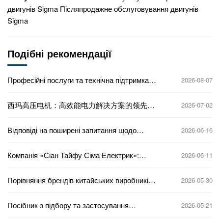
двигунів Sigma Післяпродажне обслуговування двигунів
Sigma
Подібні рекомендації
Професійні послуги та технічна підтримка
2026-08-07
автосервісу Sigma - комплексний аналіз
西玛高压电机：高效能电力解决方案的领先品
2026-07-02
牌
Відповіді на поширені запитання щодо
2026-06-16
закупівлі високовольтних електродвигунів:
ціна, терміни поставки, перевірка
Компанія «Сіан Тайфу Сіма Електрик»:
2026-06-11
кваліфікації, основні положення договору —
лідер у сфері інновацій та застосування
вичерпний огляд
технологій у виробництві електродвигунів
Порівняння брендів китайських виробників
2026-05-30
високовольтних двигунів: як вибрати між
вітчизняними та імпортними брендами
Посібник з підбору та застосування
2026-05-21
високовольтних електродвигунів для