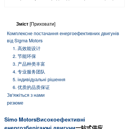
Зміст
[Приховати]
Комплексне постачання енергоефективних двигунів
від Sigma Motors
1. 高效能设计
2. 节能环保
3. 产品种类丰富
4. 专业服务团队
5. індивідуальні рішення
6. 优质的品质保证
Зв'яжіться з нами
резюме
Simo Motors
Високоефективні
енергозберігаючі двигуни
一站式供应