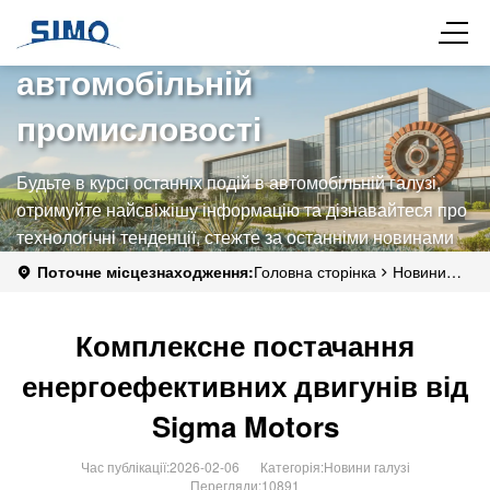
Останні досягнення в
автомобільній
промисловості
Будьте в курсі останніх подій в автомобільній галузі,
отримуйте найсвіжішу інформацію та дізнавайтеся про
технологічні тенденції, стежте за останніми новинами
компанії Simo Motors та дізнавайтеся про силу бренду
Поточне місцезнаходження:
Головна сторінка
Новини
та його вплив на галузь.
про автомобілі
Новини галузі
Комплексне постачання
енергоефективних двигунів від Sigma Motors
Комплексне постачання
енергоефективних двигунів від
Sigma Motors
Час публікації:2026-02-06
Категорія:
Новини галузі
Перегляди:10891