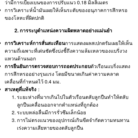
ว่ามีการเบี่ยงเบนของการปรับแนว 0.18 มิลลิเมตร
การวิเคราะห์น้ำมันเผยให้เห็นระดับของอนุภาคการสึกหรอ
ของโลหะที่ผิดปกติ
2. การระบุตำแหน่งความผิดพลาดอย่างแม่นยำ
การวิเคราะห์การสั่นสะเทือน
การแสดงผลสเปกตรัมเผยให้เห็น
ความถี่เฉพาะที่เด่นชัดซึ่งบ่งชี้ถึงความล้มเหลวของแบริ่งวง
แหวนด้านนอก
การยืนยันการตรวจสอบการถอดประกอบ
ตัวเรือนแบริ่งแสดง
การสึกหรออย่างรุนแรง โดยมีขนาดเกินค่าความคลาด
เคลื่อนที่กำหนดไว้ 0.4 มม.
สาเหตุที่แท้จริง
：
ระยะห่างที่มากเกินไปในตัวเรือนตลับลูกปืนทำให้ตลับ
ลูกปืนเคลื่อนออกจากตำแหน่งที่ถูกต้อง
ระบบหล่อลื่นมีการรั่วซึมเล็กน้อย
การไม่ตรงแนวของอุปกรณ์เกินขีดจำกัดความทนทาน
เร่งความเสียหายของตลับลูกปืน