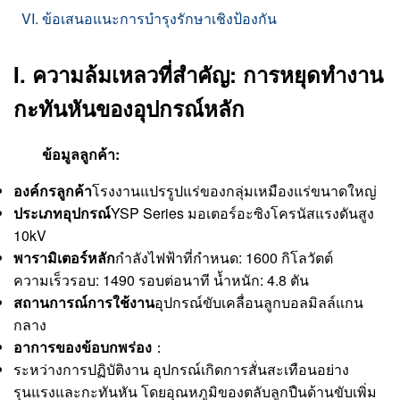
VI. ข้อเสนอแนะการบำรุงรักษาเชิงป้องกัน
I. ความล้มเหลวที่สำคัญ: การหยุดทำงาน
กะทันหันของอุปกรณ์หลัก
ข้อมูลลูกค้า:
องค์กรลูกค้า
โรงงานแปรรูปแร่ของกลุ่มเหมืองแร่ขนาดใหญ่
ประเภทอุปกรณ์
YSP Series มอเตอร์อะซิงโครนัสแรงดันสูง
10kV
พารามิเตอร์หลัก
กำลังไฟฟ้าที่กำหนด: 1600 กิโลวัตต์
ความเร็วรอบ: 1490 รอบต่อนาที น้ำหนัก: 4.8 ตัน
สถานการณ์การใช้งาน
อุปกรณ์ขับเคลื่อนลูกบอลมิลล์แกน
กลาง
อาการของข้อบกพร่อง
：
ระหว่างการปฏิบัติงาน อุปกรณ์เกิดการสั่นสะเทือนอย่าง
รุนแรงและกะทันหัน โดยอุณหภูมิของตลับลูกปืนด้านขับเพิ่ม