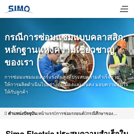
กรณีการซ่อมแซมแบบคลาสสิก:
หลักฐานแห่งความเชี่ยวชาญ
ของเรา
การซ่อมแซมมอเตอร์แรงดันสูงที่ประสบความสำเร็จช่วย
ให้การผลิตดำเนินไปอย่างต่อเนื่องและมั่นคง มอบความอุ่นใจ
ให้กับลูกค้า
ตำแหน่งปัจจุบัน:
หน้าแรก
การซ่อมรถยนต์
กรณีศึกษาของ
ลูกค้า
Simo Electric ประสบความสำเร็จในการแก้ไขปัญหาความล้ม
เหลวของระบบแบริ่งในมอเตอร์แรงดันสูงสำหรับบริษัทเหมืองแร่ราย
Simo Electric ประสบความสำเร็จใน
ใหญ่