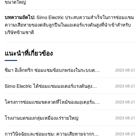
ขนาดใหญ่
บทความถัดไป:
Simo Electric ประสบความสำเร็จในการซ่อมแซม
ความเสียหายของตลับลูกปืนในมอเตอร์แรงดันสูงที่นำเข้าสำหรับ
บริษัทข้ามชาติ
แนะนำที่เกี่ยวข้อง
ซิมา อิเล็กทริก ซ่อมแซมข้อบกพร่องในระบบตลับ
2023-08-21
ลูกปืนมอเตอร์แรงดันสูงอย่างมีประสิทธิภาพให้
กับบริษัทเหล็กขนาดใหญ่
Simo Electric ได้ซ่อมแซมมอเตอร์แรงดันสูง
2023-08-21
แกนหลักให้กับบริษัทเหมืองแร่รายใหญ่สำเร็จ
แล้ว
โครงการซ่อมแซมขดลวดที่ไหม้ของมอเตอร์แรง
2023-08-21
ดันสูง Y2-4502-4 6kV 710kW ที่สถานีปั๊มน้ำ
หมุนเวียนของโรงงานเคมี
โรงงานบดของกลุ่มเหมืองแร่รายใหญ่
2023-08-21
การวินิจฉัยและซ่อมแซม: ความเสียหายจากการ
2023-08-21
ขาดวงจรของขดลวดในมอเตอร์แรงดันสูง 10kV