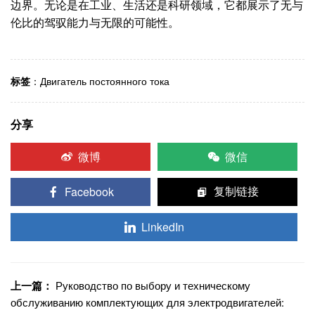
边界。无论是在工业、生活还是科研领域，它都展示了无与
伦比的驾驭能力与无限的可能性。
标签
：
Двигатель постоянного тока
分享
微博
微信
Facebook
复制链接
LinkedIn
上一篇：
Руководство по выбору и техническому
обслуживанию комплектующих для электродвигателей: