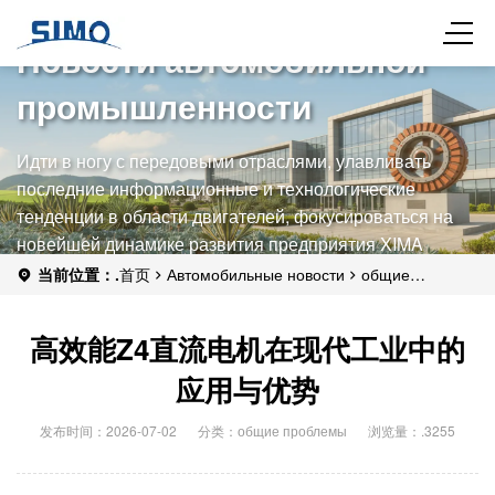
Новости автомобильной
промышленности
Идти в ногу с передовыми отраслями, улавливать
последние информационные и технологические
тенденции в области двигателей, фокусироваться на
новейшей динамике развития предприятия XIMA
motors, передавать силу бренда и влияние в отрасли.
当前位置：.
首页
Автомобильные новости
общие
проблемы
高效能Z4直流电机在现代工业中的应用与优势
高效能Z4直流电机在现代工业中的
应用与优势
发布时间：2026-07-02
分类：
общие проблемы
浏览量：.3255