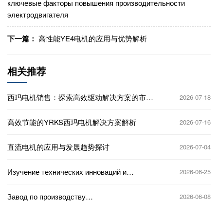
ключевые факторы повышения производительности
электродвигателя
下一篇：
高性能YE4电机的应用与优势解析
相关推荐
西玛电机销售：探索高效驱动解决方案的市场
2026-07-18
潜力
高效节能的YRKS西玛电机解决方案解析
2026-07-16
直流电机的应用与发展趋势探讨
2026-07-04
Изучение технических инноваций и
2026-06-25
рыночных перспектив компании «Сима»
(Сиань)
Завод по производству
2026-06-08
высококачественных двигателей
постоянного тока: предлагаем вам