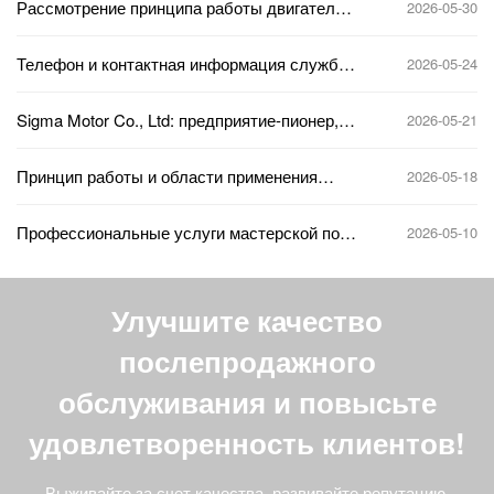
Рассмотрение принципа работы двигателей
2026-05-30
эффективные и надежные решения в
постоянного тока и областей их применения
области двигателей
Телефон и контактная информация службы
2026-05-24
поддержки клиентов Xi'an Sigma Motors
Sigma Motor Co., Ltd: предприятие-пионер,
2026-05-21
ведущее инновации и разработки в
автомобильной промышленности
Принцип работы и области применения
2026-05-18
двигателя постоянного тока всесторонний
анализ
Профессиональные услуги мастерской по
2026-05-10
ремонту двигателей Sigma: эффективное
решение проблем, связанных с поломкой
двигателя
Улучшите качество
послепродажного
обслуживания и повысьте
удовлетворенность клиентов!
Выживайте за счет качества, развивайте репутацию,