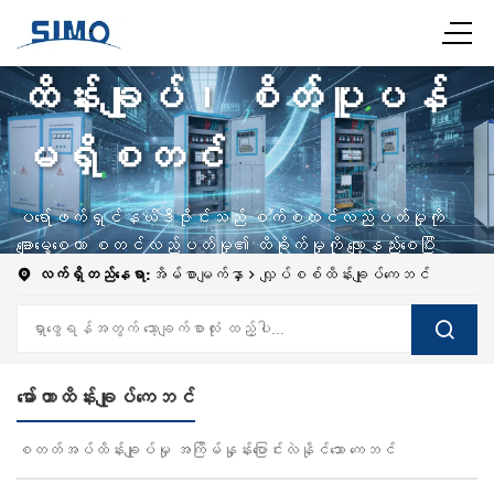
တိကျမှန်ကန်စွာ
ထိန်းချုပ်၊ စိတ်ပူပန်
မရှိစတင်
ပရော်ဖက်ရှင်နယ်ဒီဇိုင်းသည် စက်စတင်လည်ပတ်မှုကို
ချောမွေ့စေကာ စတင်လည်ပတ်မှု၏ ထိခိုက်မှုကို လျော့နည်းစေပြီး
မော်တာ၏ အသက်တာကို တိုးချဲ့ကာ စက်မှုထုတ်လုပ်မှုတွင် ပိုမို
လက်ရှိတည်နေရာ:
အိမ်စာမျက်နှာ
လျှပ်စစ်ထိန်းချုပ်ကေဘင်
တည်ငြိမ်မှုကို ပေးစွမ်းသည်။
မော်တာထိန်းချုပ်ကေဘင်
စတတ်အပ်ထိန်းချုပ်မှု အကြိမ်နှုန်းပြောင်းလဲနိုင်သော ကေဘင်