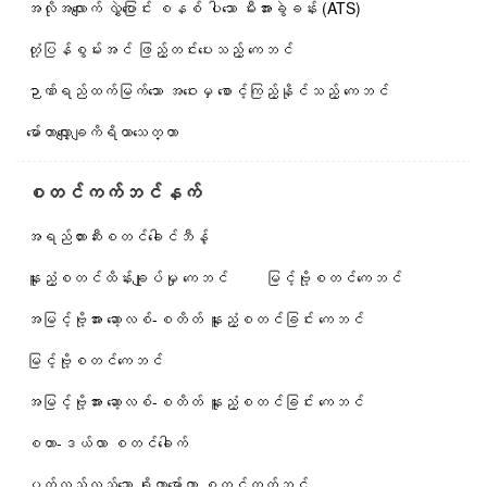
အလိုအလျောက် လွှဲပြောင်း စနစ် ပါသော မီးအားခွဲခန်း (ATS)
တုံ့ပြန်စွမ်းအင် ဖြည့်တင်းပေးသည့် ကေဘင်
ဉာဏ်ရည်ထက်မြက်သော အဝေးမှ စောင့်ကြည့်နိုင်သည့် ကေဘင်
မော်တာလျှော့ချကိရိယာသေတ္တာ
စတင်ကက်ဘင်နက်
အရည်တားဆီးစတင်ခေါင်ဘီန့်
နူးညံ့စတင်ထိန်းချုပ်မှု ကေဘင်
မြင့်ဗို့စတင်ကေဘင်
အမြင့်ဗို့အား ဆော့လစ်-စတိတ် နူးညံ့စတင်ခြင်း ကေဘင်
မြင့်ဗို့စတင်ကေဘင်
အမြင့်ဗို့အား ဆော့လစ်-စတိတ် နူးညံ့စတင်ခြင်း ကေဘင်
စတာ-ဒယ်လာ စတင်ခေါက်
ပတ်လည်လှည့်သော ရိုတာမော်တာ စတင်ကက်ဘင်