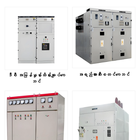
အရည်တားဆီးစတင်ကေဘင်
ဒီစီ အမြန်နှုန်းထိန်းချုပ်ကေ
ဘင်