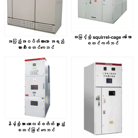
အမြင့်ဗို့ squirrel-cage မော်တာ
အပြည့်အဝပိတ်ထားသော အရည်
စတင်ကက်ဘင်
တားဆီးစတင်ကေဘင်
နိမ့်ဗို့အား ဆောလစ်စတိတ် နူးညံ့
စတင်ခြင်း ကေဘင်