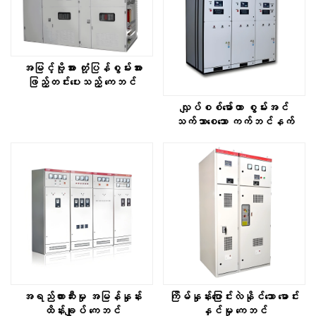
အမြင့်ဗို့အား တုံ့ပြန်စွမ်းအား
ဖြည့်တင်းပေးသည့် ကေဘင်
လျှပ်စစ်မော်တာ စွမ်းအင်
သက်သာစေသော ကက်ဘင်နက်
အရည်တားဆီးမှု အမြန်နှုန်း
ကြိမ်နှုန်းပြောင်းလဲနိုင်သော မောင်း
ထိန်းချုပ် ကေဘင်
နှင်မှု ကေဘင်