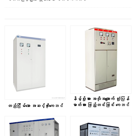
နိမ့်ဗို့အား အလိုအလျောက် တုံ့ပြန်
ဓာတ်အား ဖြည့်တင်းခြင်း ကေဘင်
တည်ငြိမ်သော အဆင့်တိုးကေဘင်