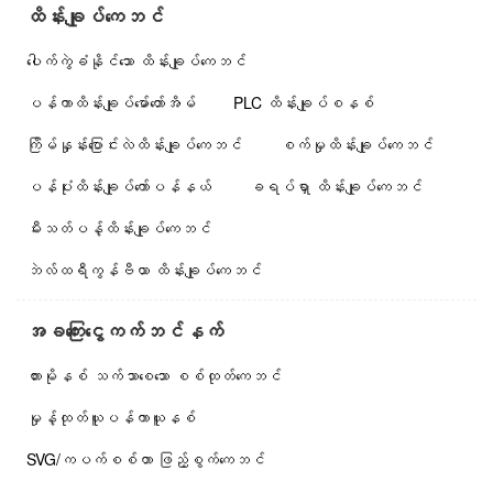
ထိန်းချုပ်ကေဘင်
ပေါက်ကွဲခံနိုင်သော ထိန်းချုပ်ကေဘင်
ပန်ကာထိန်းချုပ်မော်တော်အိမ်
PLC ထိန်းချုပ်စနစ်
ကြိမ်နှုန်းပြောင်းလဲထိန်းချုပ်ကေဘင်
စက်မှုထိန်းချုပ်ကေဘင်
ပန်ပုံးထိန်းချုပ်ကော်ပန်နယ်
ခရပ်ရှာ ထိန်းချုပ်ကေဘင်
မီးသတ်ပန့်ထိန်းချုပ်ကေဘင်
ဘဲလ်ထရီကွန်ဗီယာ ထိန်းချုပ်ကေဘင်
အခကြေးငွေကက်ဘင်နက်
ဟားမိုနစ် သက်သာစေသော စစ်ထုတ်ကေဘင်
မှုန့်ထုတ်ယူပန်ကာယူနစ်
SVG/ကပက်စစ်တာ ဖြည့်စွက်ကေဘင်