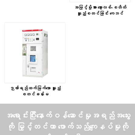
အမြင့်ဗို့အား ဆော့လစ်-စတိတ်
နူးညံ့စတင်ခြင်း ကေဘင်
ဉာဏ်ရည်ထက်မြက်သော နူးညံ့
စတင်ခန်းမ
အရောင်းပြီးနောက်ဝန်ဆောင်မှုအရည်အသွေး
ကို မြှင့်တင်ကာ ဖောက်သည်ကျေနပ်မှုကို