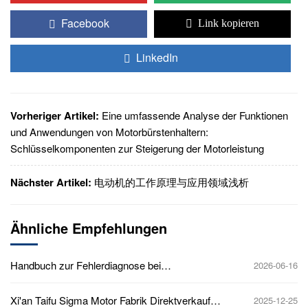
Facebook
Link kopieren
LinkedIn
Vorheriger Artikel:
Eine umfassende Analyse der Funktionen
und Anwendungen von Motorbürstenhaltern:
Schlüsselkomponenten zur Steigerung der Motorleistung
Nächster Artikel:
电动机的工作原理与应用领域浅析
Ähnliche Empfehlungen
Handbuch zur Fehlerdiagnose bei
2026-06-16
Hochspannungsmotoren: Vibrationen,
Temperaturanstieg und Isolationsdurchschlag –
Xi'an Taifu Sigma Motor Fabrik Direktverkauf
2025-12-25
alles in einem Artikel erklärt