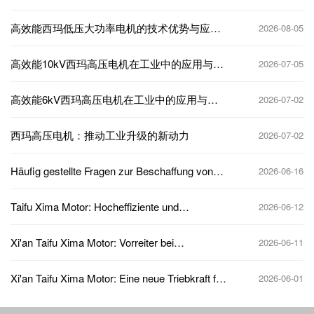
energieeffiziente Leistung erste Wahl
高效能西玛低压大功率电机的技术优势与应用
2026-08-05
前景
高效能10kV西玛高压电机在工业中的应用与优
2026-07-05
势
高效能6kV西玛高压电机在工业中的应用与优
2026-07-02
势
西玛高压电机：推动工业升级的新动力
2026-07-02
Häufig gestellte Fragen zur Beschaffung von
2026-06-16
Hochspannungsmotoren: Preise, Lieferzeiten,
Überprüfung der Qualifikationen und wichtige
Taifu Xima Motor: Hocheffiziente und
2026-06-12
Vertragspunkte – alles im Überblick
energiesparende Lösungen als Wegweiser für
die Branchenentwicklung
Xi'an Taifu Xima Motor: Vorreiter bei
2026-06-11
technologischer Innovation und Anwendung im
Bereich Elektromotoren
Xi'an Taifu Xima Motor: Eine neue Triebkraft für
2026-06-01
die intelligente Fertigung