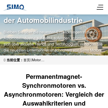
Neueste Entwicklungen in
der Automobilindustrie
Bleiben Sie über die neuesten Entwicklungen in der
Automobilindustrie auf dem Laufenden, informieren Sie
sich über aktuelle Trends und Technologien, verfolgen Sie
die neuesten Unternehmensnachrichten von Simo Motors
und präsentieren Sie die Stärke und den Einfluss der
当前位置：
首页
Motor
Marke in der Branche.
News
Unternehmensnachrichten
Permanentmagnet-
Synchronmotoren vs. Asynchronmotoren: Vergleich der
Permanentmagnet-
Auswahlkriterien und Energieeffizienzanalyse für industrielle
Anwendungen
Synchronmotoren vs.
Asynchronmotoren: Vergleich der
Auswahlkriterien und