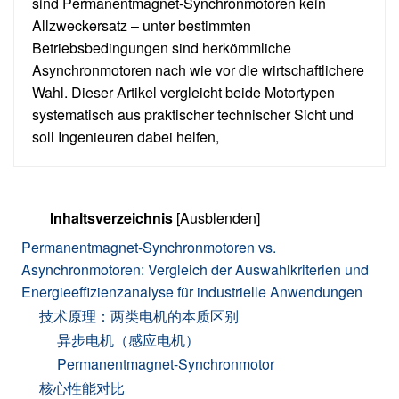
sind Permanentmagnet-Synchronmotoren kein
Allzweckersatz – unter bestimmten
Betriebsbedingungen sind herkömmliche
Asynchronmotoren nach wie vor die wirtschaftlichere
Wahl. Dieser Artikel vergleicht beide Motortypen
systematisch aus praktischer technischer Sicht und
soll Ingenieuren dabei helfen,
Inhaltsverzeichnis
[Ausblenden]
Permanentmagnet-Synchronmotoren vs.
Asynchronmotoren: Vergleich der Auswahlkriterien und
Energieeffizienzanalyse für industrielle Anwendungen
技术原理：两类电机的本质区别
异步电机（感应电机）
Permanentmagnet-Synchronmotor
核心性能对比