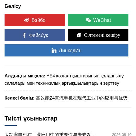
Бөлісу
Вэйбо
WeChat
Фейсбук
Сілтемені көшіру
ЛинкедИн
Алдыңғы мақала:
YE4 қозғалтқыштарының қолданылу
салалары мен техникалық артықшылықтарын зерттеу
Келесі бөлім:
高效能Z4直流电机在现代工业中的应用与优势
Тиісті ұсыныстар
大功率电机在工业应用中的重要性与未来发展
2026-08-10