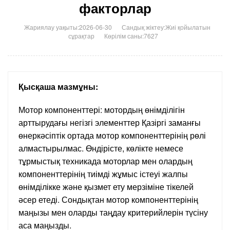
факторлар
Жариялау уақыты:2026-06-30
Сандық жіктеу:
Жиі қойылатын
сұрақтар
Көрілім саны:7627
Қысқаша мазмұны:
Мотор компоненттері: мотордың өнімділігін
арттырудағы негізгі элементтер Қазіргі заманғы
өнеркәсіптік ортада мотор компоненттерінің рөлі
алмастырылмас. Өндірісте, көлікте немесе
тұрмыстық техникада моторлар мен олардың
компоненттерінің тиімді жұмыс істеуі жалпы
өнімділікке және қызмет ету мерзіміне тікелей
әсер етеді. Сондықтан мотор компоненттерінің
маңызы мен оларды таңдау критерийлерін түсіну
аса маңызды.