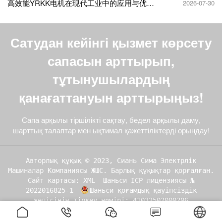
高效能YRKK电机在现代工业中的应用与优势
2026-07-30
解析
Сатудан кейінгі қызмет көрсету
сапасын арттырып,
тұтынушылардың
қанағаттануын арттырыңыз!
Сапа арқылы тіршілікті сақтау, бедел арқылы даму,
шарттық талаптар мен ықтимал қажеттіліктерді орындау!
Авторлық құқық © 2023, Сиань Сима Электрлік
Машиналар Компаниясы ЖШС. Барлық құқықтар қорғалған.
Сайт картасы: XML
Шаньси ICP лицензиясы №
2022016825-1
Шаньси қоғамдық қауіпсіздік
желісінің тіркеу нөмірі: 41032502000206