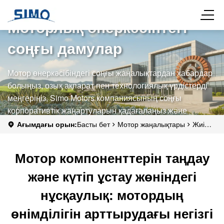
Моторлық өнеркәсіптегі
соңғы дамулар
Мотор өнеркәсібіндегі соңғы жаңалықтардан хабардар
болыңыз, озық ақпарат пен технологиялық үрдістерді
меңгеріңіз, Simo Motors компаниясының соңғы
корпоративтік жаңартуларын қадағалаңыз және
брендтің күші мен салаға әсерін көрсетіңіз.
Ағымдағы орын:
Басты бет
Мотор жаңалықтары
Жиі
қойылатын сұрақтар
Мотор компоненттерін таңдау және күтіп
ұстау жөніндегі нұсқаулық: мотордың өнімділігін арттырудағы
Мотор компоненттерін таңдау
негізгі факторлар
және күтіп ұстау жөніндегі
нұсқаулық: мотордың
өнімділігін арттырудағы негізгі